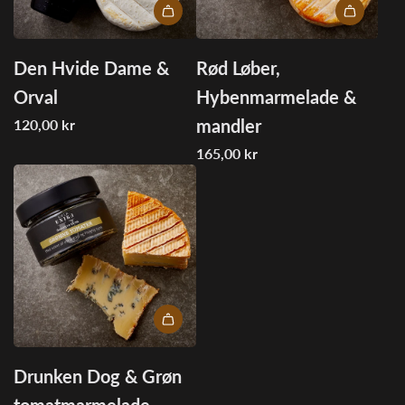
I18n
I18n
Error:
Error:
Den Hvide Dame &
Rød Løber,
Missing
Missing
Orval
Hybenmarmelade &
interpolation
interpolation
mandler
120,00 kr
value
value
"produkt"
"produkt"
165,00 kr
for
for
"Tilføj
"Tilføj
{{
{{
produkt
produkt
}}
}}
til
til
indkøbskurven"
indkøbskurven"
I18n
Error:
Drunken Dog & Grøn
Missing
tomatmarmelade