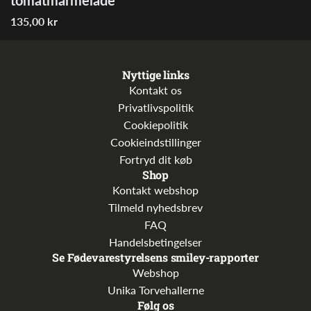
interpolation
135,00 kr
value
"produkt"
for
Nyttige links
"Tilføj
Kontakt os
{{
Privatlivspolitik
produkt
Cookiepolitik
}}
Cookieindstillinger
til
Fortryd dit køb
indkøbskurven"
Shop
Kontakt webshop
Tilmeld nyhedsbrev
FAQ
Handelsbetingelser
Se Fødevarestyrelsens smiley-rapporter
Webshop
Unika Torvehallerne
Følg os