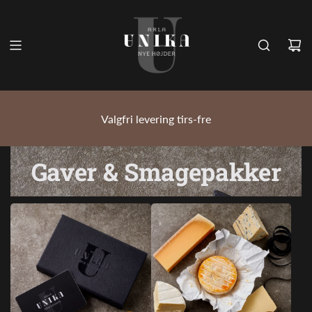
GÅ
TIL
INDHOLD
Valgfri levering tirs-fre
Gaver & Smagepakker