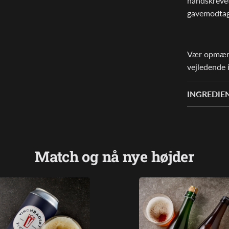
håndskrevet
gavemodtag
Vær opmærks
vejledende 
INGREDIE
Match og nå nye højder