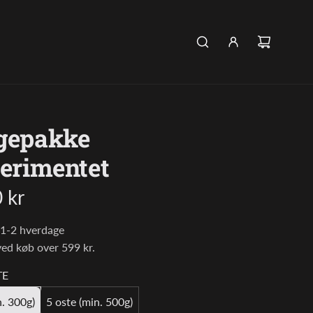
gepakke
erimentet
pris
 kr
 1-2 hverdage
 ved køb over 599 kr.
TE
n. 300g)
5 oste (min. 500g)