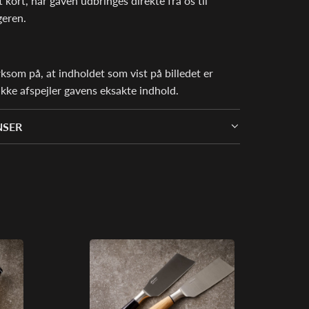
 kort, når gaven udbringes direkte fra os til
eren.
om på, at indholdet som vist på billedet er
ikke afspejler gavens eksakte indhold.
NSER