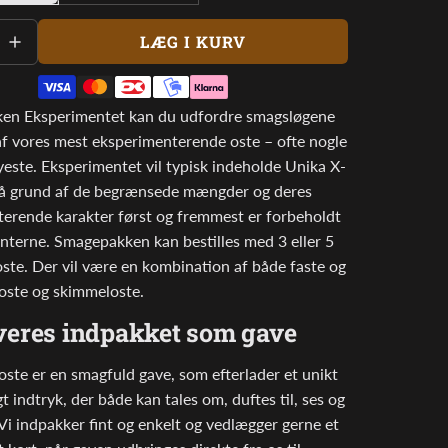
LÆG I KURV
I
N
D
ken Eksperimentet kan du udfordre smagsløgene
L
f vores mest eksperimenterende oste – ofte nogle
Æ
nyeste. Eksperimentet vil typisk indeholde Unika X-
S
på grund af de begrænsede mængder og deres
E
erende karakter først og fremmest er forbeholdt
R
nterne. Smagepakken kan bestilles med 3 eller 5
.
 oste. Der vil være en kombination af både faste og
.
 oste og skimmeloste.
.
veres indpakket som gave
oste er en smagfuld gave, som efterlader et unikt
t indtryk, der både kan tales om, duftes til, ses og
Vi indpakker fint og enkelt og vedlægger gerne et