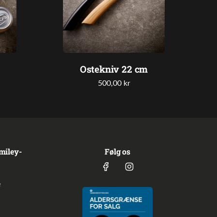
Ostekniv 22 cm
500,00 kr
miley-
Følg os
e