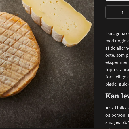
ANTAL
I smagepak
med nogle a
af de aller
oste, som 
eksperiment
toprestaura
forskellige
bløde, gule
Kan le
Arla Unika-
og personlig
smages på. 