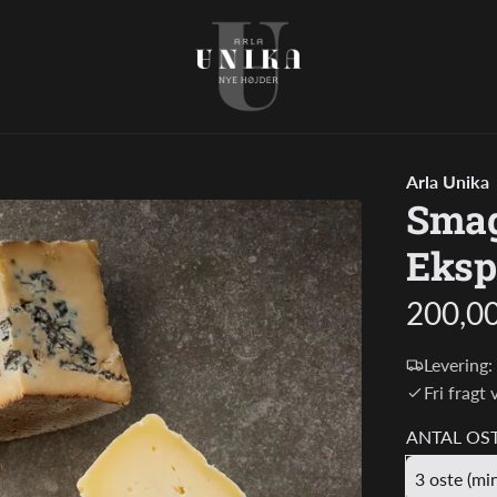
Arla Unika
Sma
Eksp
Normal
200,00
Levering:
Fri fragt
ANTAL OS
3 oste (mi